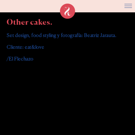
Other cakes.
Set design, food styling y fotografía: Beatriz Jarauta.
Cliente: eat&love
/El Flechazo
En eat&love siempre decimos que siempre hay sitio para el postre.
Imagínate la ‘emosión’ cuando propusimos a Cristina, de Other
Cakes, una repostera de pies a cabeza, crear la tarta eat&love para
poder fotografiarla, incluirla en nuestra lista con las ’
15 tartas a
domicilio más yummy de Madrid
’ y, como no, saborearla sin pudor
hasta la última miga.
En este caso la sesión fluyó de una forma mucho más orgánica que
en las fotografías de estudio: la tarta venía en clave ‘floral’, así que
Bea se lanzó a disparar en la comodidad del salón de su casa, con