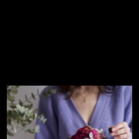
esa luz natural tan bonita que entra por las tardes y sin ceñirse a
códigos de composición.
Bea consiguió los manteles, los platos, las tazas, unas hojas de
eucalipto y un buen puñado de frutos rojos para desatar la locura.
Ahí en el suelo y en una mesa de madera se puso a crear sin gota de
planificación ese universo ‘bakery’ muy de la hora del té y disparó
ella misma las fotos. Suele alabarse esa ‘’capacidad’’ del foodstyler
de planificar al milímetro sus bodegones y que el resultado sea
ultra natural. Y es cierto. Pero saber improvisar también es un arte,
¡y si no que se lo digan a Bea!