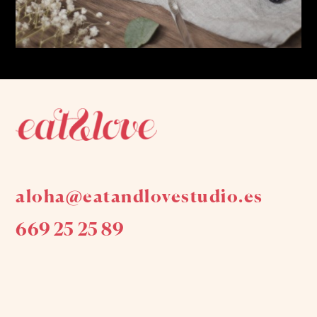
aloha@eatandlovestudio.es
669 25 25 89