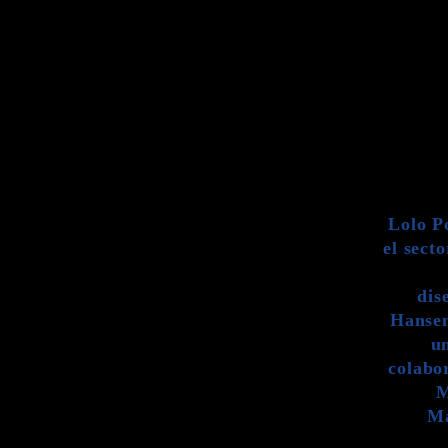
Lolo P
el secto
dis
Hansen
un
colabo
M
Ma