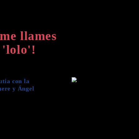
 me llames
'lolo'!
tia con la
ere y Ángel