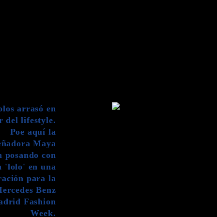
olos arrasó en
r del lifestyle.
Poe aquí la
eñadora Maya
 posando con
 'lolo' en una
ración para la
ercedes Benz
drid Fashion
Week.